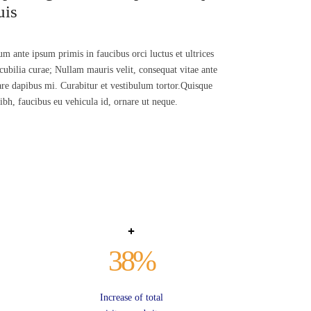
uis
um ante ipsum primis in faucibus orci luctus et ultrices
cubilia curae; Nullam mauris velit, consequat vitae ante
are dapibus mi. Curabitur et vestibulum tortor.Quisque
bh, faucibus eu vehicula id, ornare ut neque.
38
%
Increase of total