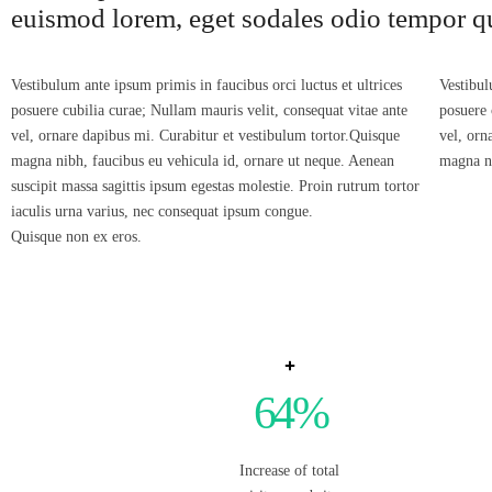
euismod lorem, eget sodales odio tempor q
Vestibulum ante ipsum primis in faucibus orci luctus et ultrices
Vestibul
posuere cubilia curae; Nullam mauris velit, consequat vitae ante
posuere 
vel, ornare dapibus mi. Curabitur et vestibulum tortor.Quisque
vel, orn
magna nibh, faucibus eu vehicula id, ornare ut neque. Aenean
magna ni
suscipit massa sagittis ipsum egestas molestie. Proin rutrum tortor
iaculis urna varius, nec consequat ipsum congue.
Quisque non ex eros.
64
%
Increase of total