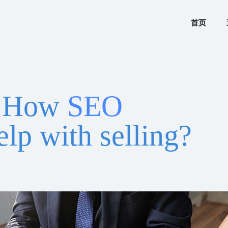
首页
How
SEO
elp with selling?